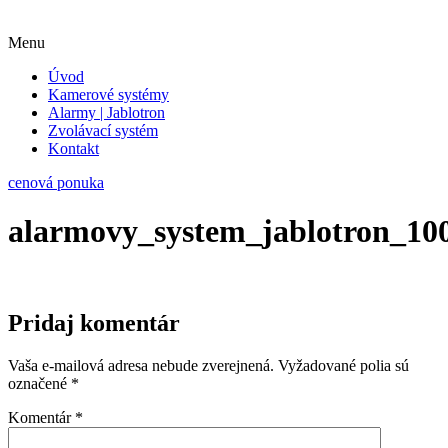
Menu
Úvod
Kamerové systémy
Alarmy | Jablotron
Zvolávací systém
Kontakt
cenová ponuka
alarmovy_system_jablotron_100_
Pridaj komentár
Vaša e-mailová adresa nebude zverejnená.
Vyžadované polia sú
označené
*
Komentár
*